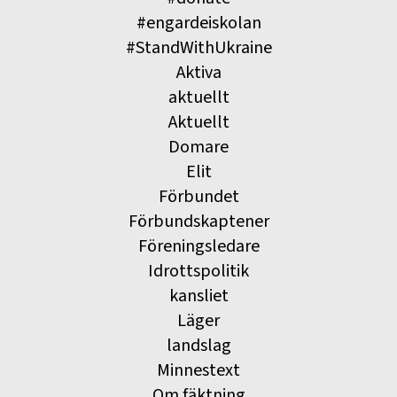
#engardeiskolan
#StandWithUkraine
Aktiva
aktuellt
Aktuellt
Domare
Elit
Förbundet
Förbundskaptener
Föreningsledare
Idrottspolitik
kansliet
Läger
landslag
Minnestext
Om fäktning