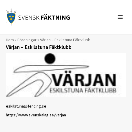
Hoppa
till
innehåll
Hem
»
Föreningar
»
Värjan – Eskilstuna Fäktklubb
Värjan – Eskilstuna Fäktklubb
eskilstuna@fencing.se
https://www.svenskalag.se/varjan