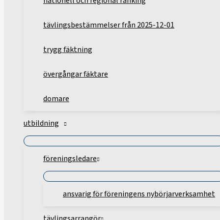
nationell och regional ranking
tävlingsbestämmelser från 2025-12-01
trygg fäktning
övergångar fäktare
domare
utbildning
föreningsledare
ansvarig för föreningens nybörjarverksamhet
tävlingsarrangör