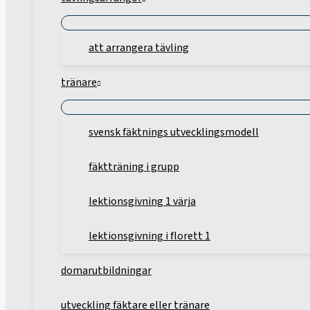
att arrangera tävling
tränare
svensk fäktnings utvecklingsmodell
fäktträning i grupp
lektionsgivning 1 värja
lektionsgivning i florett 1
domarutbildningar
utveckling fäktare eller tränare