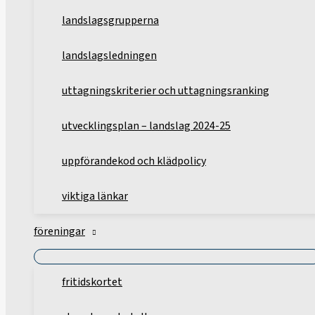
landslagsgrupperna
landslagsledningen
uttagningskriterier och uttagningsranking
utvecklingsplan – landslag 2024-25
uppförandekod och klädpolicy
viktiga länkar
föreningar
fritidskortet