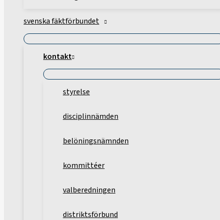
svenska fäktförbundet
kontakt
styrelse
disciplinnämden
belöningsnämnden
kommittéer
valberedningen
distriktsförbund