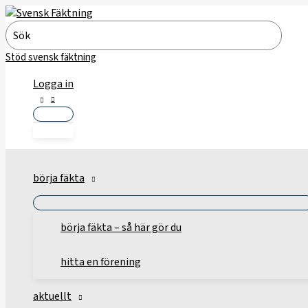
Hoppa
till
Search
innehåll
for:
Stöd svensk fäktning
Logga in
börja fäkta
börja fäkta – så här gör du
hitta en förening
aktuellt