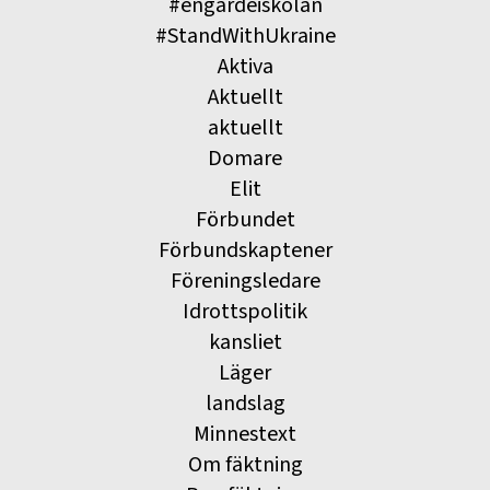
#engardeiskolan
#StandWithUkraine
Aktiva
Aktuellt
aktuellt
Domare
Elit
Förbundet
Förbundskaptener
Föreningsledare
Idrottspolitik
kansliet
Läger
landslag
Minnestext
Om fäktning