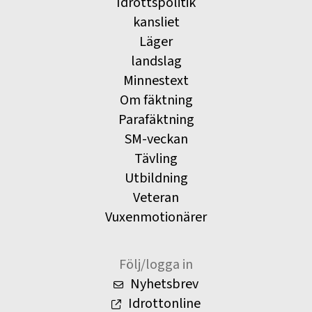
Idrottspolitik
kansliet
Läger
landslag
Minnestext
Om fäktning
Parafäktning
SM-veckan
Tävling
Utbildning
Veteran
Vuxenmotionärer
Följ/logga in
Nyhetsbrev
Idrottonline