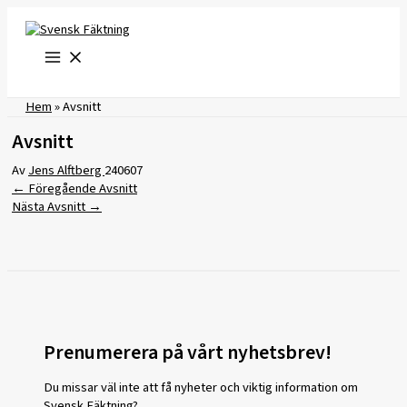
Hoppa
till
innehåll
Hem
»
Avsnitt
Avsnitt
Av
Jens Alftberg
240607
←
Föregående Avsnitt
Nästa Avsnitt
→
Prenumerera på vårt nyhetsbrev!
Du missar väl inte att få nyheter och viktig information om
Svensk Fäktning?