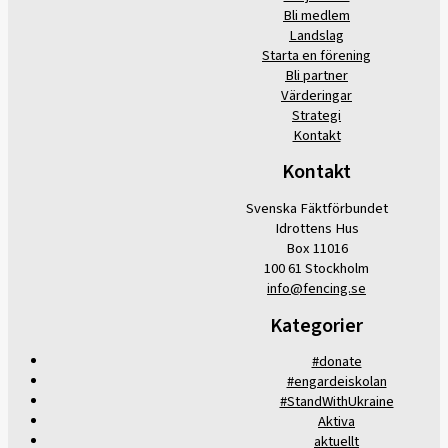
Bli medlem
Landslag
Starta en förening
Bli partner
Värderingar
Strategi
Kontakt
Kontakt
Svenska Fäktförbundet
Idrottens Hus
Box 11016
100 61 Stockholm
info@fencing.se
Kategorier
#donate
#engardeiskolan
#StandWithUkraine
Aktiva
aktuellt