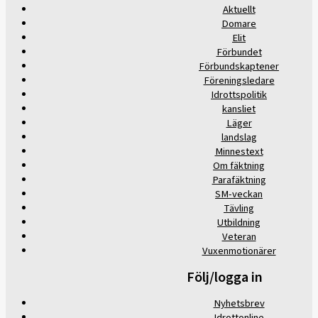
Aktuellt
Domare
Elit
Förbundet
Förbundskaptener
Föreningsledare
Idrottspolitik
kansliet
Läger
landslag
Minnestext
Om fäktning
Parafäktning
SM-veckan
Tävling
Utbildning
Veteran
Vuxenmotionärer
Följ/logga in
Nyhetsbrev
Idrottonline