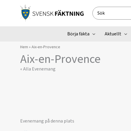
Hoppa
till
Search
innehåll
for:
Börja fäkta
Aktuellt
Hem
»
Aix-en-Provence
Aix-en-Provence
« Alla Evenemang
Evenemang på denna plats