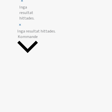
Notis
Inga
resultat
hittades.
Notis
Inga resultat hittades.
Välj
Kommande
datum.