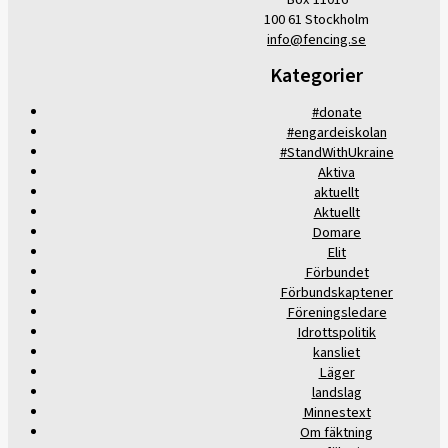
100 61 Stockholm
info@fencing.se
Kategorier
#donate
#engardeiskolan
#StandWithUkraine
Aktiva
aktuellt
Aktuellt
Domare
Elit
Förbundet
Förbundskaptener
Föreningsledare
Idrottspolitik
kansliet
Läger
landslag
Minnestext
Om fäktning