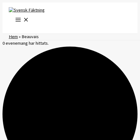
Hoppa
till
innehåll
Hem
»
Beauvais
0 evenemang har hittats.