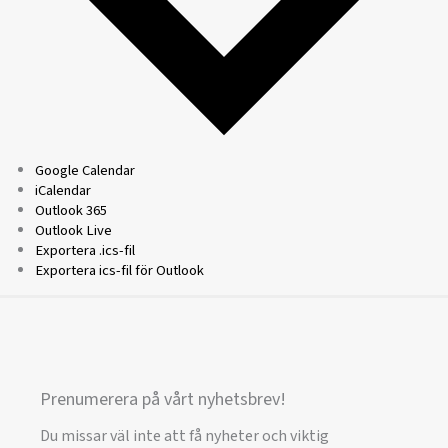
Google Calendar
iCalendar
Outlook 365
Outlook Live
Exportera .ics-fil
Exportera ics-fil för Outlook
Prenumerera på vårt nyhetsbrev!
Du missar väl inte att få nyheter och viktig