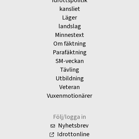
Idrottspolitik
kansliet
Läger
landslag
Minnestext
Om fäktning
Parafäktning
SM-veckan
Tävling
Utbildning
Veteran
Vuxenmotionärer
Följ/logga in
Nyhetsbrev
Idrottonline