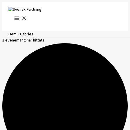
Hoppa
till
innehåll
Hem
»
Cabries
1 evenemang har hittats.