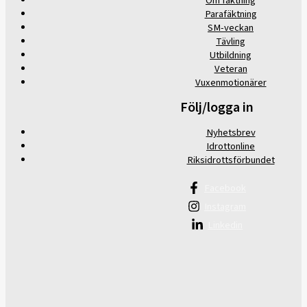
Om fäktning
Parafäktning
SM-veckan
Tävling
Utbildning
Veteran
Vuxenmotionärer
Följ/logga in
Nyhetsbrev
Idrottonline
Riksidrottsförbundet
Facebook
Instagram
Linkedin