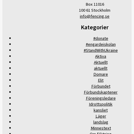
Box 11016
100 61 Stockholm
info@fencing.se
Kategorier
#donate
#engardeiskolan
#StandWithUkraine
Aktiva
Aktuellt
aktuellt
Domare
Elit
Förbundet
Förbundskaptener
Föreningsledare
Idrottspolitik
kansliet
Läger
landslag
Minnestext