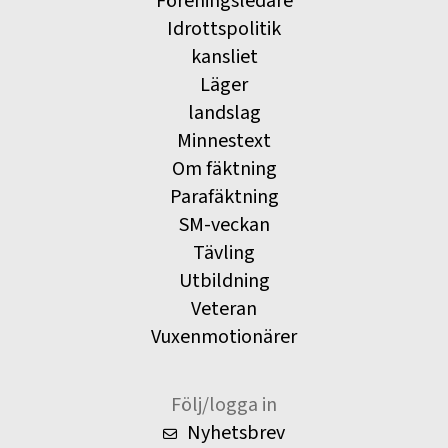
Föreningsledare
Idrottspolitik
kansliet
Läger
landslag
Minnestext
Om fäktning
Parafäktning
SM-veckan
Tävling
Utbildning
Veteran
Vuxenmotionärer
Följ/logga in
Nyhetsbrev