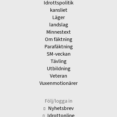
Idrottspolitik
kansliet
Läger
landslag
Minnestext
Om fäktning
Parafäktning
SM-veckan
Tävling
Utbildning
Veteran
Vuxenmotionärer
Följ/logga in
Nyhetsbrev
Idrottonline