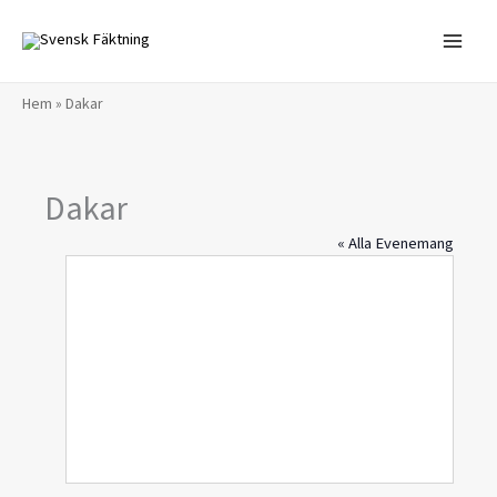
Hoppa
till
innehåll
Hem
»
Dakar
Dakar
« Alla Evenemang