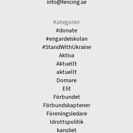
info@fencing.se
Kategorier
#donate
#engardeiskolan
#StandWithUkraine
Aktiva
Aktuellt
aktuellt
Domare
Elit
Förbundet
Förbundskaptener
Föreningsledare
Idrottspolitik
kansliet