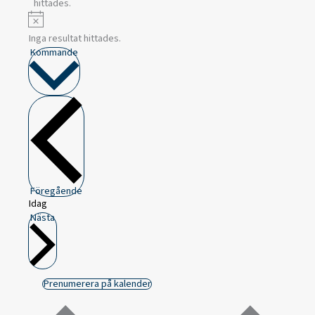
hittades.
Notis
Inga resultat hittades.
Välj
Kommande
datum.
Föregående
Idag
Nästa
Prenumerera på kalender