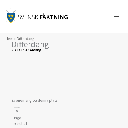
Hoppa
till
innehåll
Hem
»
Differdang
Differdang
« Alla Evenemang
Evenemang på denna plats
Notis
Inga
resultat