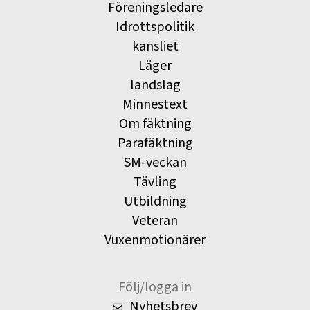
Föreningsledare
Idrottspolitik
kansliet
Läger
landslag
Minnestext
Om fäktning
Parafäktning
SM-veckan
Tävling
Utbildning
Veteran
Vuxenmotionärer
Följ/logga in
Nyhetsbrev