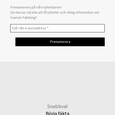
Prenumerera på vårt nyhetsbrev!
Du missar väl inte att få nyheter och viktig information om
Svensk Fäktning?
Snabbval
Börja fäkta