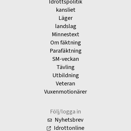
Idrottspolitik
kansliet
Läger
landslag
Minnestext
Om fäktning
Parafäktning
SM-veckan
Tävling
Utbildning
Veteran
Vuxenmotionärer
Följ/logga in
Nyhetsbrev
Idrottonline