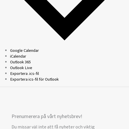
Google Calendar
iCalendar
Outlook 365
Outlook Live
Exportera .ics-fil
Exportera ics-fil för Outlook
Prenumerera på vårt nyhetsbrev!
Du missar väl inte att få nyheter och viktig