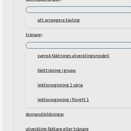
att arrangera tävling
tränare
svensk fäktnings utvecklingsmodell
fäktträning i grupp
lektionsgivning 1 värja
lektionsgivning i florett 1
domarutbildningar
utveckling fäktare eller tränare