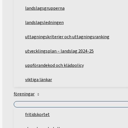
landslagsgrupperna
landslagsledningen
uttagningskriterier och uttagningsranking
utvecklingsplan – landslag 2024-25
uppförandekod och klädpolicy
viktiga länkar
föreningar
fritidskortet