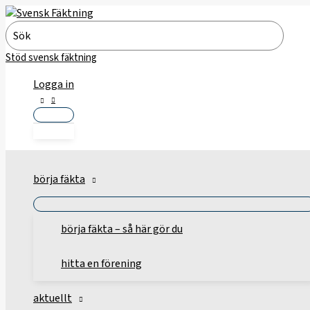
Hoppa
till
Search
innehåll
for:
Stöd svensk fäktning
Logga in
börja fäkta
börja fäkta – så här gör du
hitta en förening
aktuellt