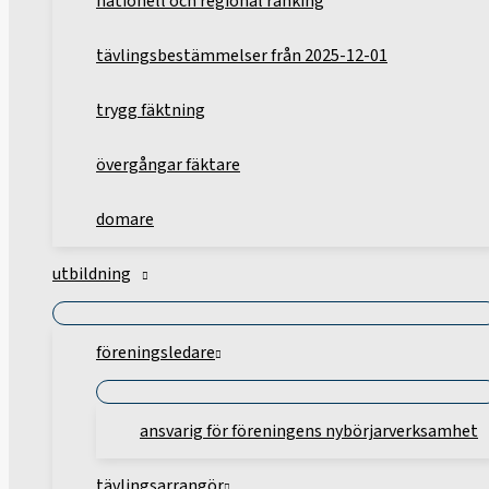
nationell och regional ranking
tävlingsbestämmelser från 2025-12-01
trygg fäktning
övergångar fäktare
domare
utbildning
föreningsledare
ansvarig för föreningens nybörjarverksamhet
tävlingsarrangör