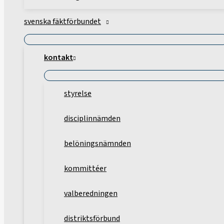
svenska fäktförbundet
kontakt
styrelse
disciplinnämden
belöningsnämnden
kommittéer
valberedningen
distriktsförbund