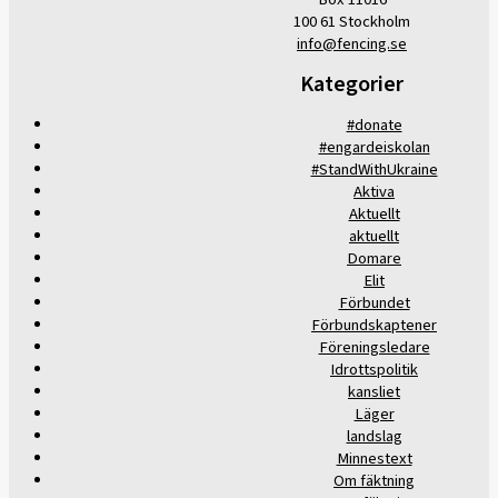
100 61 Stockholm
info@fencing.se
Kategorier
#donate
#engardeiskolan
#StandWithUkraine
Aktiva
Aktuellt
aktuellt
Domare
Elit
Förbundet
Förbundskaptener
Föreningsledare
Idrottspolitik
kansliet
Läger
landslag
Minnestext
Om fäktning