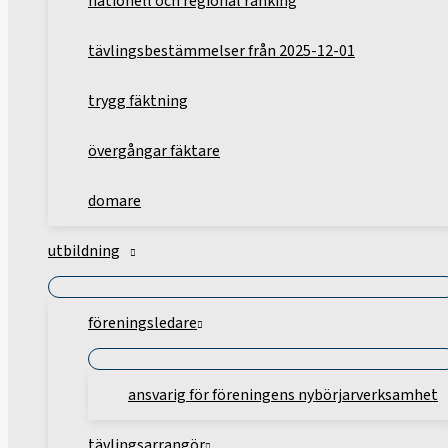
nationell och regional ranking
tävlingsbestämmelser från 2025-12-01
trygg fäktning
övergångar fäktare
domare
utbildning
föreningsledare
ansvarig för föreningens nybörjarverksamhet
tävlingsarrangör