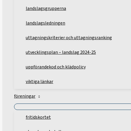
landslagsgrupperna
landslagsledningen
uttagningskriterier och uttagningsranking
utvecklingsplan – landslag 2024-25
uppförandekod och klädpolicy
viktiga länkar
föreningar
fritidskortet