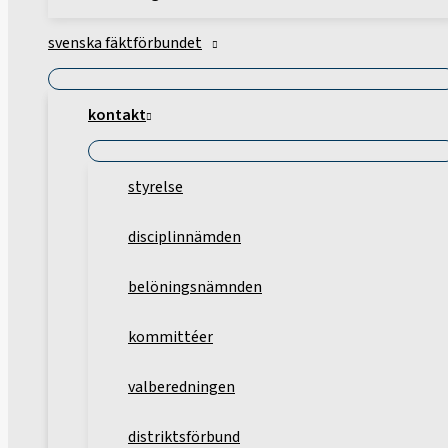
svenska fäktförbundet
kontakt
styrelse
disciplinnämden
belöningsnämnden
kommittéer
valberedningen
distriktsförbund