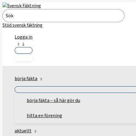
Hoppa
till
Search
innehåll
for:
Stöd svensk fäktning
Logga in
börja fäkta
börja fäkta – så här gör du
hitta en förening
aktuellt