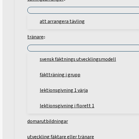
att arrangera tävling
tränare
svensk fäktnings utvecklingsmodell
fäktträning i grupp
lektionsgivning 1 värja
lektionsgivning i florett 1
domarutbildningar
utveckling fäktare eller tränare