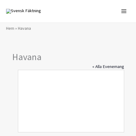
Hoppa
till
innehåll
Hem
»
Havana
Havana
« Alla Evenemang