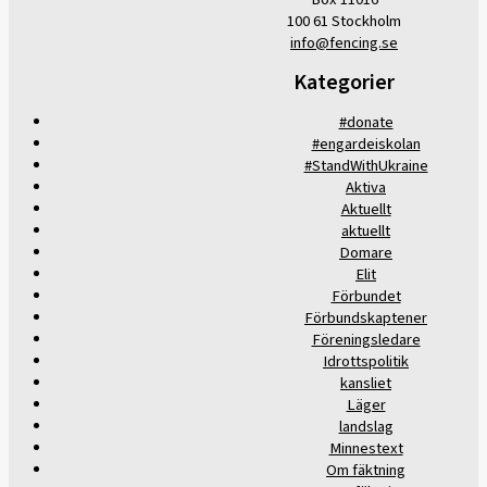
100 61 Stockholm
info@fencing.se
Kategorier
#donate
#engardeiskolan
#StandWithUkraine
Aktiva
Aktuellt
aktuellt
Domare
Elit
Förbundet
Förbundskaptener
Föreningsledare
Idrottspolitik
kansliet
Läger
landslag
Minnestext
Om fäktning