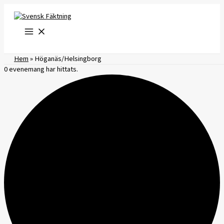
Hoppa
till
innehåll
Hem
»
Höganäs/Helsingborg
0 evenemang har hittats.