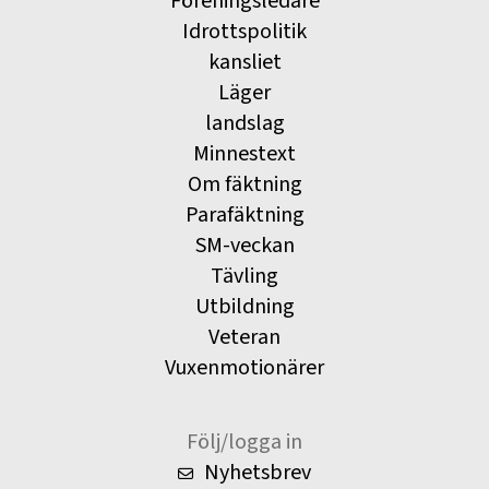
Föreningsledare
Idrottspolitik
kansliet
Läger
landslag
Minnestext
Om fäktning
Parafäktning
SM-veckan
Tävling
Utbildning
Veteran
Vuxenmotionärer
Följ/logga in
Nyhetsbrev