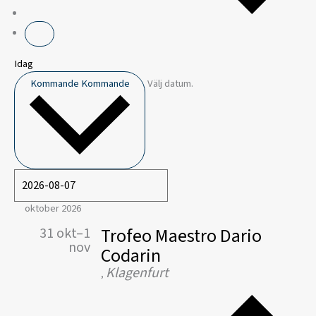
Idag
Kommande
Kommande
Välj datum.
oktober 2026
Trofeo Maestro Dario
31 okt–1
nov
Codarin
Klagenfurt
,