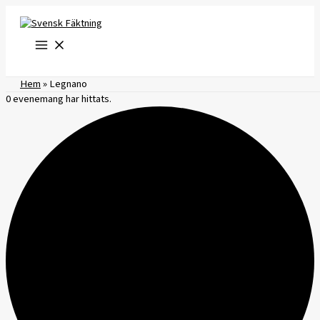
Hoppa
till
innehåll
Hem
»
Legnano
0 evenemang har hittats.