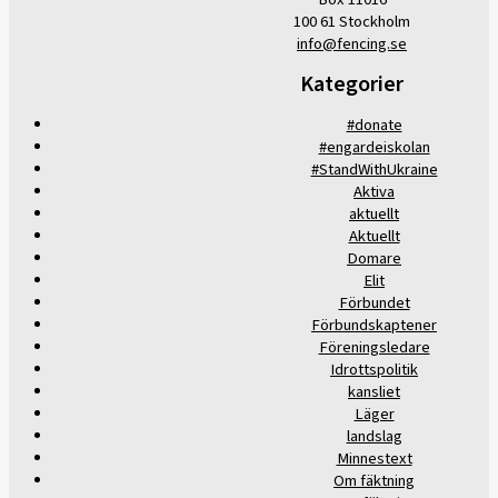
100 61 Stockholm
info@fencing.se
Kategorier
#donate
#engardeiskolan
#StandWithUkraine
Aktiva
aktuellt
Aktuellt
Domare
Elit
Förbundet
Förbundskaptener
Föreningsledare
Idrottspolitik
kansliet
Läger
landslag
Minnestext
Om fäktning