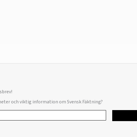
sbrev!
yheter och viktig information om Svensk Fäktning?