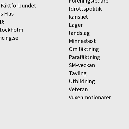
Föreningsledare
 Fäktförbundet
Idrottspolitik
ns Hus
kansliet
16
Läger
Stockholm
landslag
ncing.se
Minnestext
Om fäktning
Parafäktning
SM-veckan
Tävling
Utbildning
Veteran
Vuxenmotionärer