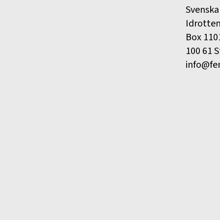
Svenska
Idrotte
Box 110
100 61 
info@fe