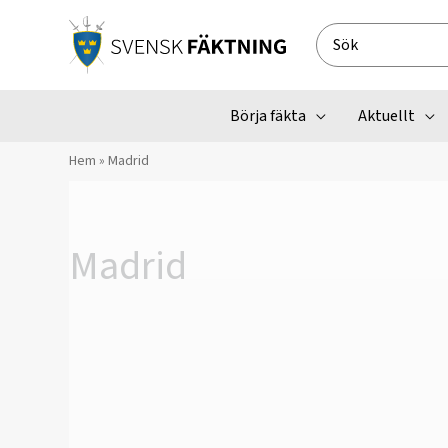
Hoppa
till
Search
innehåll
for:
Börja fäkta
Aktuellt
Hem
»
Madrid
Madrid