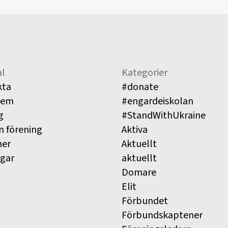
l
Kategorier
kta
#donate
lem
#engardeiskolan
g
#StandWithUkraine
n förening
Aktiva
ner
Aktuellt
ngar
aktuellt
Domare
Elit
Förbundet
Förbundskaptener