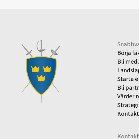
Snabbva
Börja fä
Bli med
Landsla
Starta e
Bli part
Värderi
Strategi
Kontakt
Kontakt