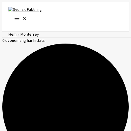
Hoppa
till
innehåll
Hem
»
Monterrey
0 evenemang har hittats.