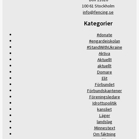
100 61 Stockholm
info@fencing.se
Kategorier
#donate
#engardeiskolan
#StandWithUkraine
Aktiva
Aktuellt
aktuellt
Domare
Elit
Förbundet
Förbundskaptener
Föreningsledare
Idrottspolitik
kansliet
Läger
landslag
Minnestext
Om fäktning