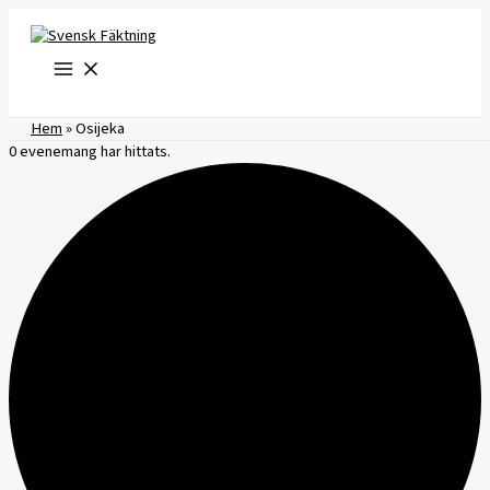
Hoppa
till
innehåll
Hem
»
Osijeka
0 evenemang har hittats.