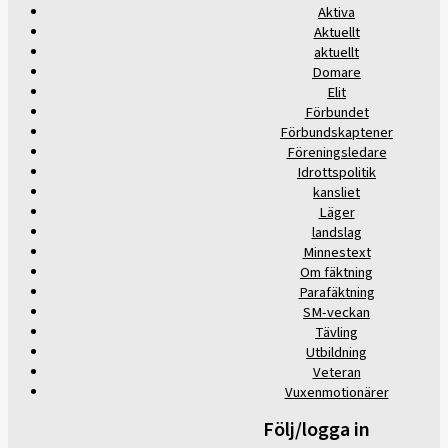
Aktiva
Aktuellt
aktuellt
Domare
Elit
Förbundet
Förbundskaptener
Föreningsledare
Idrottspolitik
kansliet
Läger
landslag
Minnestext
Om fäktning
Parafäktning
SM-veckan
Tävling
Utbildning
Veteran
Vuxenmotionärer
Följ/logga in