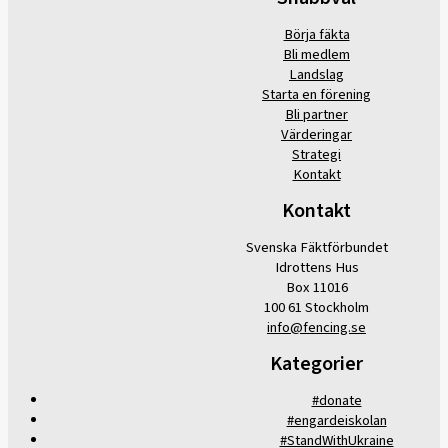
Börja fäkta
Bli medlem
Landslag
Starta en förening
Bli partner
Värderingar
Strategi
Kontakt
Kontakt
Svenska Fäktförbundet
Idrottens Hus
Box 11016
100 61 Stockholm
info@fencing.se
Kategorier
#donate
#engardeiskolan
#StandWithUkraine