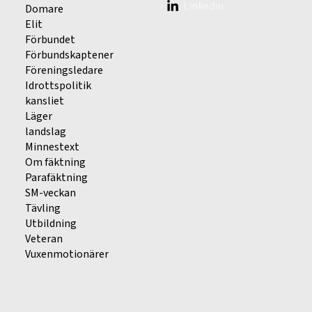
Linkedin
Domare
Elit
Förbundet
Förbundskaptener
Föreningsledare
Idrottspolitik
kansliet
Läger
landslag
Minnestext
Om fäktning
Parafäktning
SM-veckan
Tävling
Utbildning
Veteran
Vuxenmotionärer