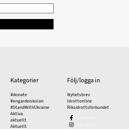
Kategorier
Följ/logga in
#donate
Nyhetsbrev
#engardeiskolan
Idrottonline
#StandWithUkraine
Riksidrottsförbundet
Aktiva
Facebook
aktuellt
Instagram
Aktuellt