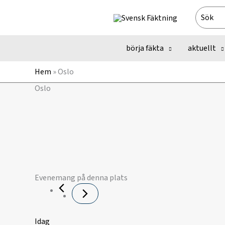
Hoppa
Search
till
for:
innehåll
börja fäkta
aktuellt
Hem
»
Oslo
Oslo
Evenemang på denna plats
Idag