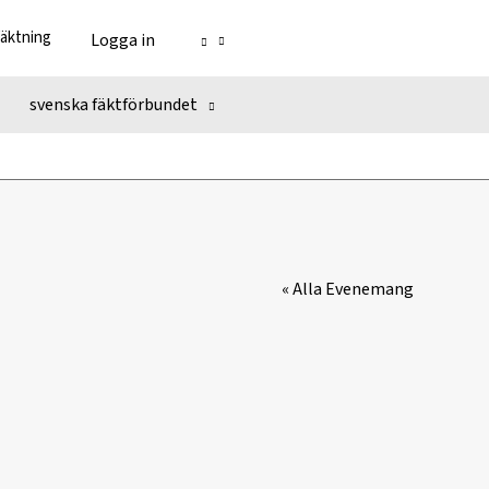
fäktning
Logga in
svenska fäktförbundet
« Alla Evenemang