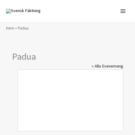
Hoppa
till
innehåll
Hem
»
Padua
Padua
« Alla Evenemang