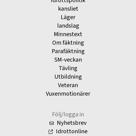
Idrottspolitik
kansliet
Läger
landslag
Minnestext
Om fäktning
Parafäktning
SM-veckan
Tävling
Utbildning
Veteran
Vuxenmotionärer
Följ/logga in
Nyhetsbrev
Idrottonline