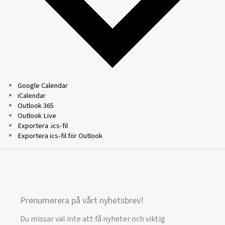
Google Calendar
iCalendar
Outlook 365
Outlook Live
Exportera .ics-fil
Exportera ics-fil för Outlook
Prenumerera på vårt nyhetsbrev!
Du missar väl inte att få nyheter och viktig