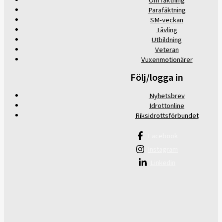
Om fäktning
Parafäktning
SM-veckan
Tävling
Utbildning
Veteran
Vuxenmotionärer
Följ/logga in
Nyhetsbrev
Idrottonline
Riksidrottsförbundet
Facebook
Instagram
Linkedin