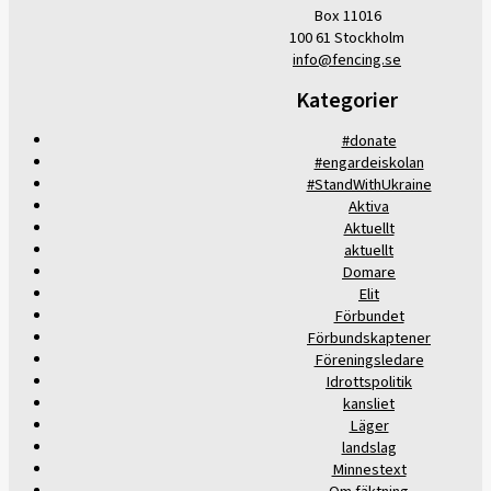
Box 11016
100 61 Stockholm
info@fencing.se
Kategorier
#donate
#engardeiskolan
#StandWithUkraine
Aktiva
Aktuellt
aktuellt
Domare
Elit
Förbundet
Förbundskaptener
Föreningsledare
Idrottspolitik
kansliet
Läger
landslag
Minnestext