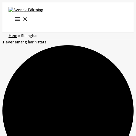
Hoppa
till
innehåll
Hem
»
Shanghai
1 evenemang har hittats.