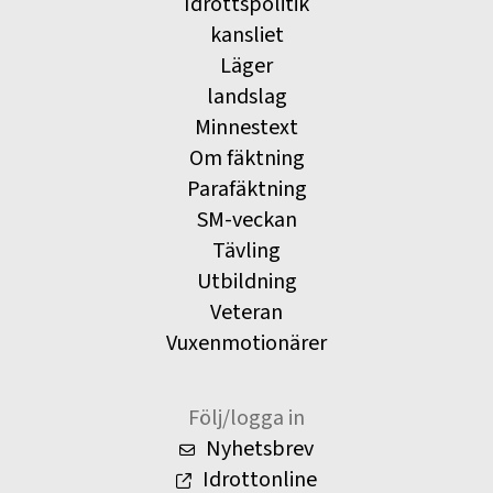
Idrottspolitik
kansliet
Läger
landslag
Minnestext
Om fäktning
Parafäktning
SM-veckan
Tävling
Utbildning
Veteran
Vuxenmotionärer
Följ/logga in
Nyhetsbrev
Idrottonline