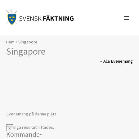
Hoppa
till
innehåll
Hem
»
Singapore
Singapore
« Alla Evenemang
Evenemang på denna plats
Inga resultat hittades.
Notis
Kommande