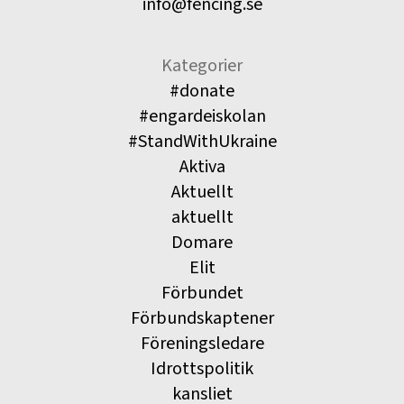
info@fencing.se
Kategorier
#donate
#engardeiskolan
#StandWithUkraine
Aktiva
Aktuellt
aktuellt
Domare
Elit
Förbundet
Förbundskaptener
Föreningsledare
Idrottspolitik
kansliet