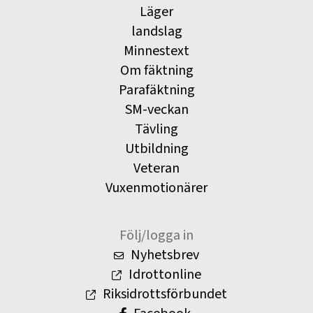
Läger
landslag
Minnestext
Om fäktning
Parafäktning
SM-veckan
Tävling
Utbildning
Veteran
Vuxenmotionärer
Följ/logga in
Nyhetsbrev
Idrottonline
Riksidrottsförbundet