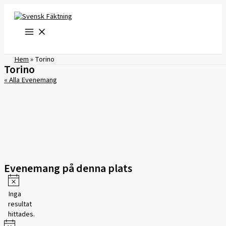
Hoppa
till
innehåll
Hem
»
Torino
Torino
« Alla Evenemang
Evenemang på denna plats
Notis
Inga
resultat
hittades.
Notis