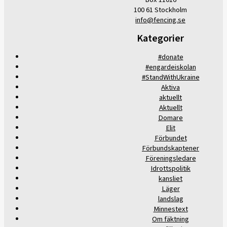
100 61 Stockholm
info@fencing.se
Kategorier
#donate
#engardeiskolan
#StandWithUkraine
Aktiva
aktuellt
Aktuellt
Domare
Elit
Förbundet
Förbundskaptener
Föreningsledare
Idrottspolitik
kansliet
Läger
landslag
Minnestext
Om fäktning