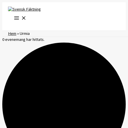
Hoppa
till
innehåll
Hem
»
Urmia
0 evenemang har hittats.