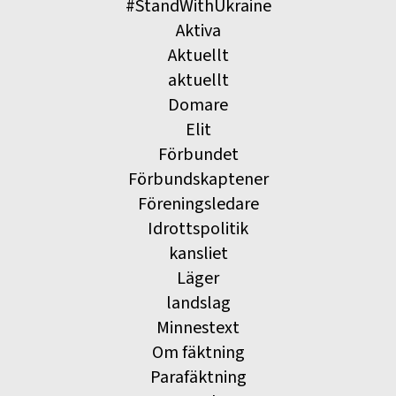
#StandWithUkraine
Aktiva
Aktuellt
aktuellt
Domare
Elit
Förbundet
Förbundskaptener
Föreningsledare
Idrottspolitik
kansliet
Läger
landslag
Minnestext
Om fäktning
Parafäktning