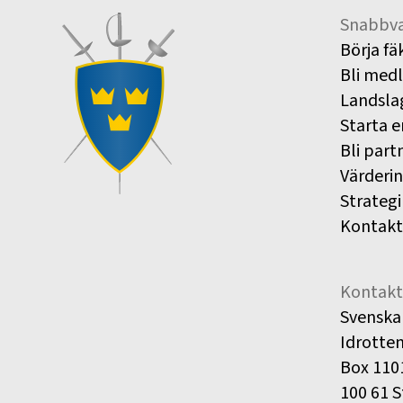
Snabbva
Börja fä
Bli med
Landsla
Starta e
Bli part
Värderi
Strategi
Kontakt
Kontakt
Svenska
Idrotte
Box 110
100 61 