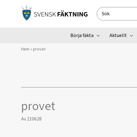
Hoppa
till
Search
innehåll
for:
Börja fäkta
Aktuellt
Hem
»
provet
provet
Av
210628