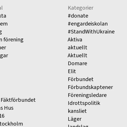
l
Kategorier
kta
#donate
lem
#engardeiskolan
g
#StandWithUkraine
n förening
Aktiva
ner
aktuellt
ngar
Aktuellt
Domare
Elit
Förbundet
Förbundskaptener
Föreningsledare
 Fäktförbundet
Idrottspolitik
ns Hus
kansliet
16
Läger
Stockholm