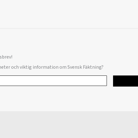
sbrev!
yheter och viktig information om Svensk Fäktning?