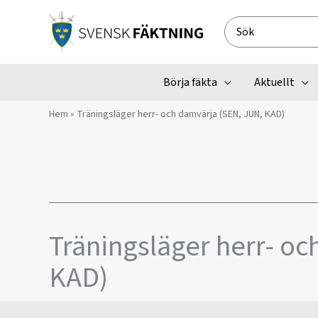
Hoppa
till
Search
innehåll
for:
Börja fäkta
Aktuellt
Hem
»
Träningsläger herr- och damvärja (SEN, JUN, KAD)
Träningsläger herr- oc
KAD)