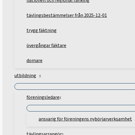
nationell och regional ranking
tävlingsbestämmelser från 2025-12-01
trygg fäktning
övergångar fäktare
domare
utbildning
föreningsledare
ansvarig för föreningens nybörjarverksamhet
tävlingsarrangör