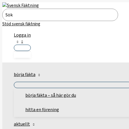
Hoppa
till
Search
innehåll
for:
Stöd svensk fäktning
Logga in
börja fäkta
börja fäkta – så här gör du
hitta en förening
aktuellt