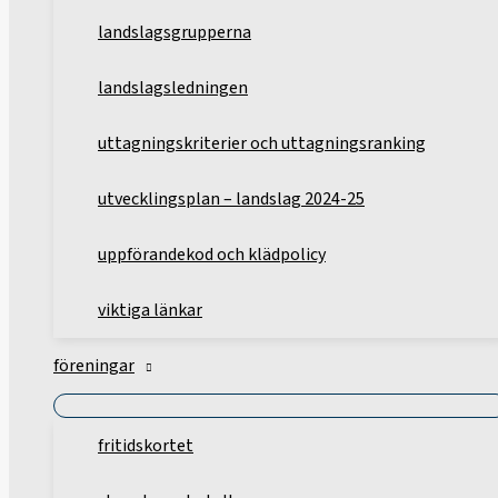
landslagsgrupperna
landslagsledningen
uttagningskriterier och uttagningsranking
utvecklingsplan – landslag 2024-25
uppförandekod och klädpolicy
viktiga länkar
föreningar
fritidskortet