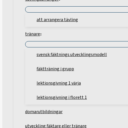
att arrangera tävling
tränare
svensk fäktnings utvecklingsmodell
fäktträning i grupp
lektionsgivning 1 värja
lektionsgivning i florett 1
domarutbildningar
utveckling fäktare eller tränare