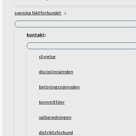
svenska fäktförbundet
kontakt
styrelse
disciplinnämden
belöningsnämnden
kommittéer
valberedningen
distriktsförbund