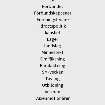
Förbundet
Förbundskaptener
Föreningsledare
Idrottspolitik
kansliet
Läger
landslag
Minnestext
Om fäktning
Parafäktning
SM-veckan
Tävling
Utbildning
Veteran
Vuxenmotionärer