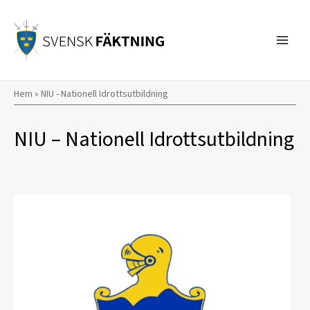
Hoppa
till
innehåll
Hem
»
NIU - Nationell Idrottsutbildning
NIU – Nationell Idrottsutbildning