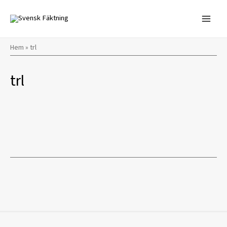
Hoppa
till
innehåll
Hem
»
trl
trl