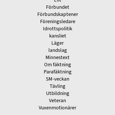
Förbundet
Förbundskaptener
Föreningsledare
Idrottspolitik
kansliet
Läger
landslag
Minnestext
Om fäktning
Parafäktning
SM-veckan
Tävling
Utbildning
Veteran
Vuxenmotionärer