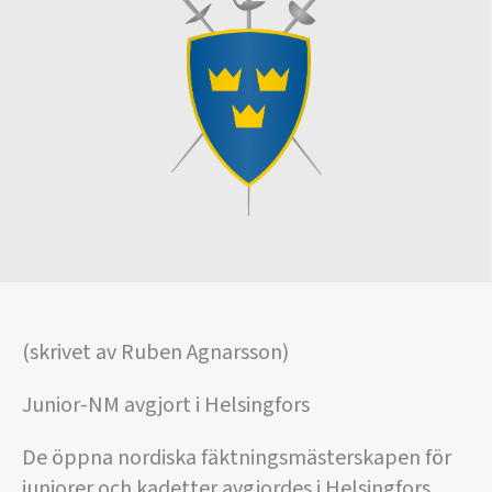
(skrivet av Ruben Agnarsson)
Junior-NM avgjort i Helsingfors
De öppna nordiska fäktningsmästerskapen för
juniorer och kadetter avgjordes i Helsingfors