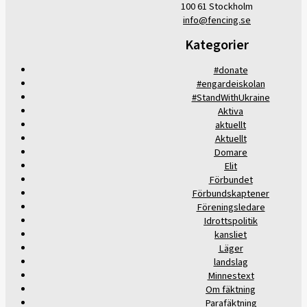
100 61 Stockholm
info@fencing.se
Kategorier
#donate
#engardeiskolan
#StandWithUkraine
Aktiva
aktuellt
Aktuellt
Domare
Elit
Förbundet
Förbundskaptener
Föreningsledare
Idrottspolitik
kansliet
Läger
landslag
Minnestext
Om fäktning
Parafäktning