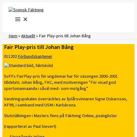
Hoppa
till
innehåll
Hem
»
Aktuellt
»
Fair Play-pris till Johan Bång
Fair Play-pris till Johan Bång
011202
Förbundskaptener
SvFFs FairPlay-pris för ungdomar har för säsongen 2000-2001
tilldelats Johan Bång, FKC, med motiveringen ”För visad god
sportsmannaanda i såväl med- som motgång”.
Vandringspokalen överräcktes av fjolårsvinnaren Signe Oskarsson,
KF99, i samband med USM i Karlskrona.
Slutställningen i Masters finns på Fäktning Online, poänglistor.
(rapporterat av Paul Sievert)
←
Föregående Inlägg