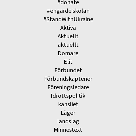
#donate
#engardeiskolan
#StandWithUkraine
Aktiva
Aktuellt
aktuellt
Domare
Elit
Förbundet
Förbundskaptener
Föreningsledare
Idrottspolitik
kansliet
Läger
landslag
Minnestext