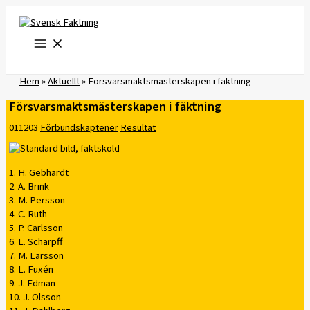
Hoppa
till
innehåll
Hem
»
Aktuellt
»
Försvarsmaktsmästerskapen i fäktning
Försvarsmaktsmästerskapen i fäktning
011203
Förbundskaptener
Resultat
1. H. Gebhardt
2. A. Brink
3. M. Persson
4. C. Ruth
5. P. Carlsson
6. L. Scharpff
7. M. Larsson
8. L. Fuxén
9. J. Edman
10. J. Olsson