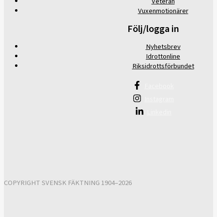
Veteran
Vuxenmotionärer
Följ/logga in
Nyhetsbrev
Idrottonline
Riksidrottsförbundet
Facebook
Instagram
Linkedin
COPYRIGHT SVENSK FÄKTNING 1904–2026