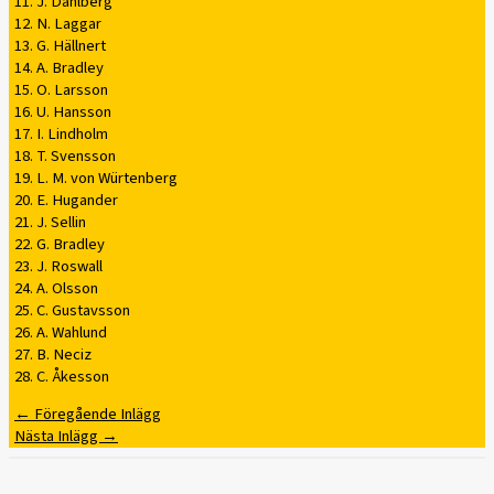
11. J. Dahlberg
12. N. Laggar
13. G. Hällnert
14. A. Bradley
15. O. Larsson
16. U. Hansson
17. I. Lindholm
18. T. Svensson
19. L. M. von Würtenberg
20. E. Hugander
21. J. Sellin
22. G. Bradley
23. J. Roswall
24. A. Olsson
25. C. Gustavsson
26. A. Wahlund
27. B. Neciz
28. C. Åkesson
←
Föregående Inlägg
Nästa Inlägg
→