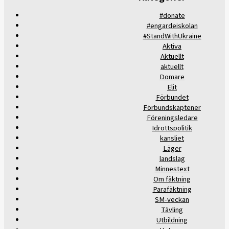
#donate
#engardeiskolan
#StandWithUkraine
Aktiva
Aktuellt
aktuellt
Domare
Elit
Förbundet
Förbundskaptener
Föreningsledare
Idrottspolitik
kansliet
Läger
landslag
Minnestext
Om fäktning
Parafäktning
SM-veckan
Tävling
Utbildning