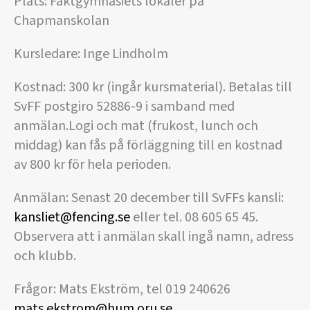
Plats: Fäktgymnasiets lokaler på
Chapmanskolan
Kursledare: Inge Lindholm
Kostnad: 300 kr (ingår kursmaterial). Betalas till
SvFF postgiro 52886-9 i samband med
anmälan.Logi och mat (frukost, lunch och
middag) kan fås på förläggning till en kostnad
av 800 kr för hela perioden.
Anmälan: Senast 20 december till SvFFs kansli:
kansliet@fencing.se
eller tel. 08 605 65 45.
Observera att i anmälan skall ingå namn, adress
och klubb.
Frågor: Mats Ekström, tel 019 240626
mats.ekstrom@hum.oru.se