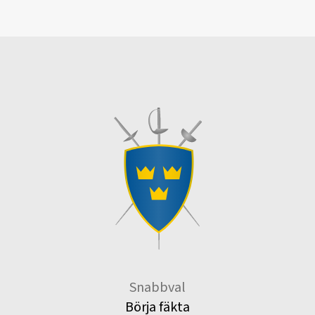
Snabbval
Börja fäkta