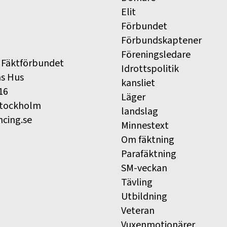
Elit
Förbundet
Förbundskaptener
Föreningsledare
 Fäktförbundet
Idrottspolitik
ns Hus
kansliet
16
Läger
Stockholm
landslag
ncing.se
Minnestext
Om fäktning
Parafäktning
SM-veckan
Tävling
Utbildning
Veteran
Vuxenmotionärer