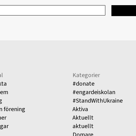
l
Kategorier
kta
#donate
lem
#engardeiskolan
g
#StandWithUkraine
n förening
Aktiva
ner
Aktuellt
ngar
aktuellt
Domare