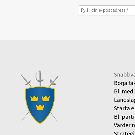
Snabbva
Börja fä
Bli med
Landsla
Starta e
Bli part
Värderi
Strategi