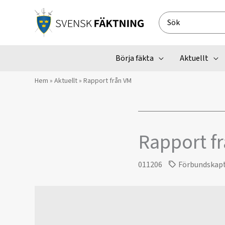
Hoppa
till
Search
innehåll
for:
Börja fäkta
Aktuellt
Hem
»
Aktuellt
»
Rapport från VM
Rapport f
011206
Förbundskap