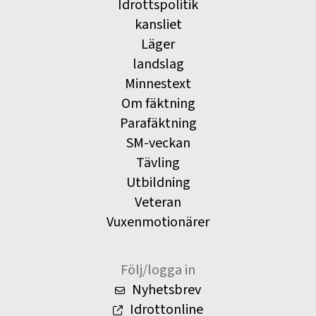
Idrottspolitik
kansliet
Läger
landslag
Minnestext
Om fäktning
Parafäktning
SM-veckan
Tävling
Utbildning
Veteran
Vuxenmotionärer
Följ/logga in
Nyhetsbrev
Idrottonline