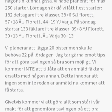
någonsin kunnat gissa. Vi hade planerat för max
250 starter. Lördagen är då vi fått flest starter:
182 deltagare i tre klasser. 38+6 S/J florett,
57+18 ÄU Florett, 44+19 YJ Värja. På söndag
startar 133 fäktare i tre klasser: 39+8 YJ Florett,
30+13 YU Florett, ÄU Värja 30+13.
Vi planerar att lägga 20 pister men skulle
behöva 22 på lördagen. Jag tar gärna emot tips
för att göra tävlingen så bra som möjligt. Vi
kommer INTE att tillåta att en anmäld fäktare
ersätts med någon annan. Detta innebär att
ingen som inte redan är anmäld nu kommer att
få starta.
Givetvis kommer vi att göra allt som står i vår
makt för att genomföra tävlingen på ett bra