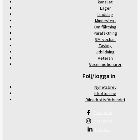
kansliet
Läger
landslag
Minnestext
Om fäktning
Parafäktning
SM-veckan
Tävling
Utbildning
Veteran
Vuxenmotionärer
Följ/logga in
Nyhetsbrev
Idrottonline
Riksidrottsförbundet
Facebook
Instagram
Linkedin