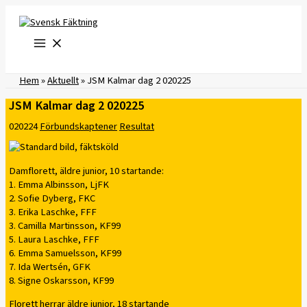
Hoppa
till
innehåll
Hem
»
Aktuellt
»
JSM Kalmar dag 2 020225
JSM Kalmar dag 2 020225
020224
Förbundskaptener
Resultat
Damflorett, äldre junior, 10 startande:
1. Emma Albinsson, LjFK
2. Sofie Dyberg, FKC
3. Erika Laschke, FFF
3. Camilla Martinsson, KF99
5. Laura Laschke, FFF
6. Emma Samuelsson, KF99
7. Ida Wertsén, GFK
8. Signe Oskarsson, KF99
Florett herrar äldre junior, 18 startande