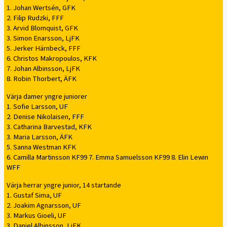
1. Johan Wertsén, GFK
2. Filip Rudzki, FFF
3. Arvid Blomquist, GFK
3. Simon Enarsson, LjFK
5. Jerker Härnbeck, FFF
6. Christos Makropoulos, KFK
7. Johan Albinsson, LjFK
8. Robin Thorbert, ÄFK
Värja damer yngre juniorer
1. Sofie Larsson, UF
2. Denise Nikolaisen, FFF
3. Catharina Barvestad, KFK
3. Maria Larsson, ÄFK
5. Sanna Westman KFK
6. Camilla Martinsson KF99 7. Emma Samuelsson KF99 8. Elin Lewin
WFF
Värja herrar yngre junior, 14 startande
1. Gustaf Sima, UF
2. Joakim Agnarsson, UF
3. Markus Gioeli, UF
3. Daniel Albinsson, LjFK