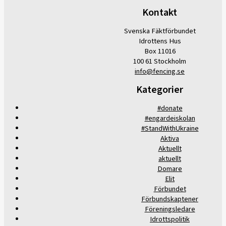
Kontakt
Svenska Fäktförbundet
Idrottens Hus
Box 11016
100 61 Stockholm
info@fencing.se
Kategorier
#donate
#engardeiskolan
#StandWithUkraine
Aktiva
Aktuellt
aktuellt
Domare
Elit
Förbundet
Förbundskaptener
Föreningsledare
Idrottspolitik