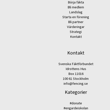
Börja fäkta
Bli medlem
Landslag
Starta en förening
Bli partner
Värderingar
Strategi
Kontakt
Kontakt
Svenska Fäktförbundet
Idrottens Hus
Box 11016
100 61 Stockholm
info@fencing.se
Kategorier
#donate
#engardeiskolan