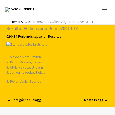
Hoppa
till
innehåll
Hem
»
Aktuellt
»
Resultat VC herrvärja Bern 020413-14
Resultat VC herrvärja Bern 020413-14
020414
Förbundskaptener
Resultat
1. Alfredo Rota, Italien
2. Paolo Milanoli, Italien
3. Attila Fekete, Ungern
3. Juri van Laecke, Belgien
5. Peter Vanky Sverige
←
Föregående Inlägg
Nästa Inlägg
→