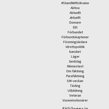
#StandWithUkraine
Aktiva
Aktuellt
aktuellt
Domare
Elit
Förbundet
Förbundskaptener
Föreningsledare
Idrottspolitik
kansliet
Läger
landslag
Minnestext
Om fäktning
Parafäktning
SM-veckan
Tävling
Utbildning
Veteran
Vuxenmotionärer
Följ/logga in