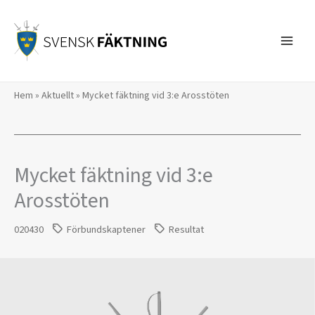
Hoppa
till
innehåll
Hem
»
Aktuellt
»
Mycket fäktning vid 3:e Arosstöten
Mycket fäktning vid 3:e
Arosstöten
020430
Förbundskaptener
Resultat