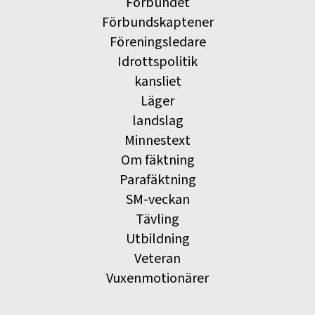
Förbundet
Förbundskaptener
Föreningsledare
Idrottspolitik
kansliet
Läger
landslag
Minnestext
Om fäktning
Parafäktning
SM-veckan
Tävling
Utbildning
Veteran
Vuxenmotionärer