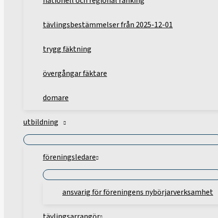
nationell och regional ranking
tävlingsbestämmelser från 2025-12-01
trygg fäktning
övergångar fäktare
domare
utbildning
föreningsledare
ansvarig för föreningens nybörjarverksamhet
tävlingsarrangör