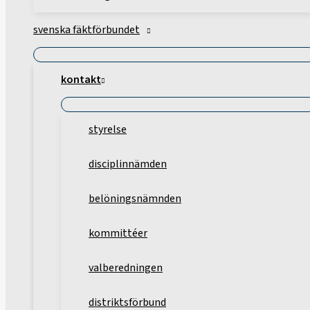
svenska fäktförbundet
kontakt
styrelse
disciplinnämden
belöningsnämnden
kommittéer
valberedningen
distriktsförbund