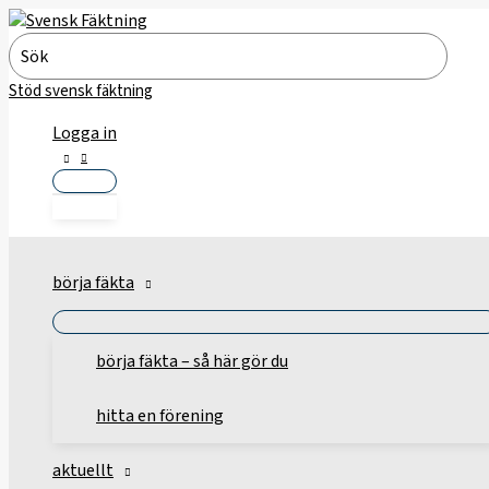
Hoppa
till
Search
innehåll
for:
Stöd svensk fäktning
Logga in
börja fäkta
börja fäkta – så här gör du
hitta en förening
aktuellt