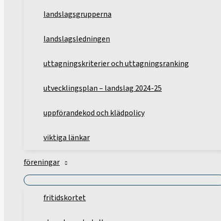
landslagsgrupperna
landslagsledningen
uttagningskriterier och uttagningsranking
utvecklingsplan – landslag 2024-25
uppförandekod och klädpolicy
viktiga länkar
föreningar
fritidskortet