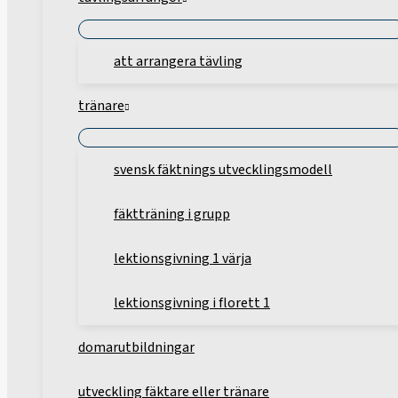
att arrangera tävling
tränare
svensk fäktnings utvecklingsmodell
fäktträning i grupp
lektionsgivning 1 värja
lektionsgivning i florett 1
domarutbildningar
utveckling fäktare eller tränare